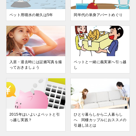
ペット用噴水の耐久は5年
同年代の単身アパートめぐり
入居・退去時には証拠写真を撮
ペットと一緒に義実家へ引っ越
っておきましょう
し
2015年はいよいよペットと引
ひとり暮らしから二人暮らし
っ越し実践？
へ 同棲カップルにおススメの
引越し法とは