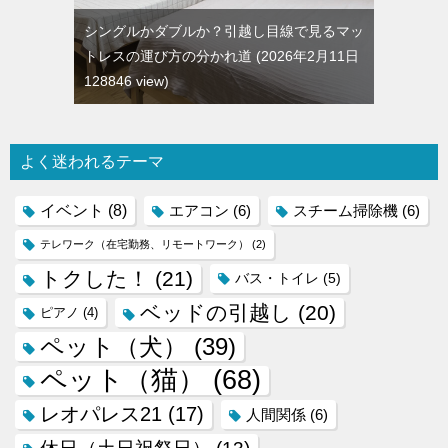
シングルかダブルか？引越し目線で見るマッ
トレスの運び方の分かれ道
2026年2月11日
128846 view
よく迷われるテーマ
イベント
(8)
エアコン
(6)
スチーム掃除機
(6)
テレワーク（在宅勤務、リモートワーク）
(2)
トクした！
(21)
バス・トイレ
(5)
ベッドの引越し
(20)
ピアノ
(4)
ペット（犬）
(39)
ペット（猫）
(68)
レオパレス21
(17)
人間関係
(6)