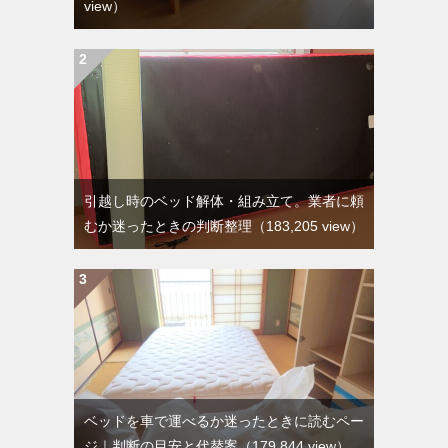
view）
引越し時のベッド解体・組み立て。業者に頼
むか迷ったときの判断整理
（183,205 view）
ベッドを車で運べるか迷ったときに読むペー
ジ｜判断の目安と代替案
（179,844 view）