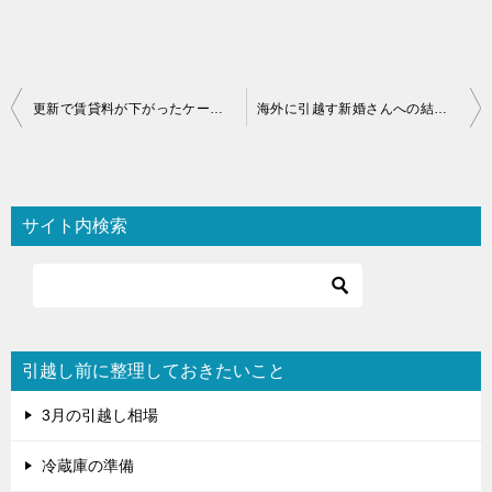
投
更新で賃貸料が下がったケース、下がらなかったケース
海外に引越す新婚さんへの結婚祝い
稿
ナ
ビ
サイト内検索
ゲ
ー
シ
ョ
引越し前に整理しておきたいこと
ン
3月の引越し相場
冷蔵庫の準備