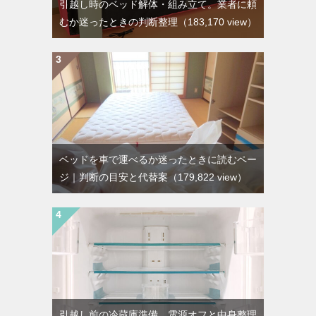
引越し時のベッド解体・組み立て。業者に頼
むか迷ったときの判断整理
（183,170 view）
ベッドを車で運べるか迷ったときに読むペー
ジ｜判断の目安と代替案
（179,822 view）
引越し前の冷蔵庫準備。電源オフと中身整理