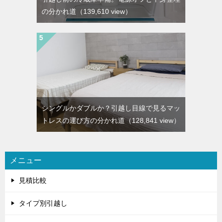
の分かれ道
（139,610 view）
シングルかダブルか？引越し目線で見るマッ
トレスの運び方の分かれ道
（128,841 view）
メニュー
見積比較
タイプ別引越し