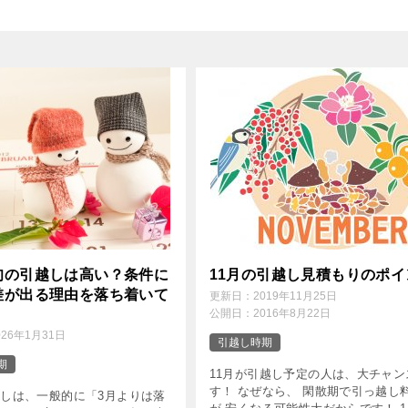
旬の引越しは高い？条件に
11月の引越し見積もりのポイ
差が出る理由を落ち着いて
更新日：
2019年11月25日
公開日：
2016年8月22日
026年1月31日
引越し時期
期
11月が引越し予定の人は、大チャン
す！ なぜなら、 閑散期で引っ越し
越しは、一般的に「3月よりは落