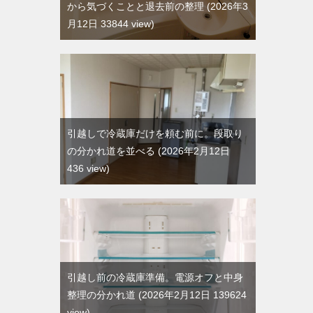
から気づくことと退去前の整理
2026年3
月12日 33844 view
引越しで冷蔵庫だけを頼む前に。段取り
の分かれ道を並べる
2026年2月12日
436 view
引越し前の冷蔵庫準備。電源オフと中身
整理の分かれ道
2026年2月12日 139624
view