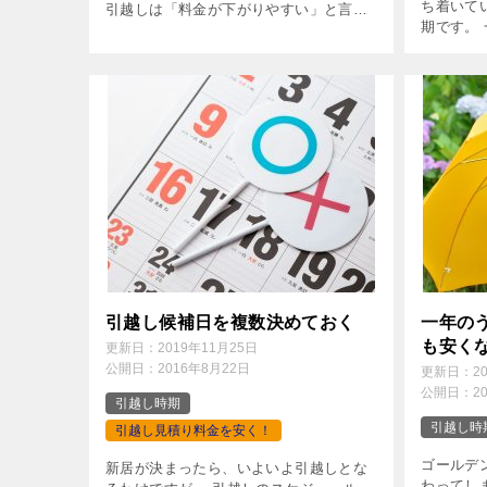
ち着いて
引越しは「料金が下がりやすい」と言わ
期です。
れる一方で、梅雨の雨が気になる時期で
取ってみ
もあります。 安さへの期待と、天候への
「安い時
不安。どちらも自然な感覚だと思いま
もなかった
[…]
引越し候補日を複数決めておく
一年の
も安く
更新日：
2019年11月25日
公開日：
2016年8月22日
更新日：
2
公開日：
2
引越し時期
引越し時
引越し見積り料金を安く！
ゴールデ
新居が決まったら、いよいよ引越しとな
わってし