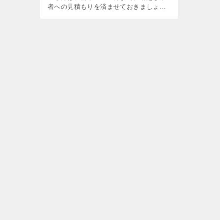
者への見積もりを済ませておきましょ
う。 １月の引越し件数はそんなに多くは
ないですが、引越し業者も年末年始、お
正月休みを計画していたり、閑散期の社
員 […]