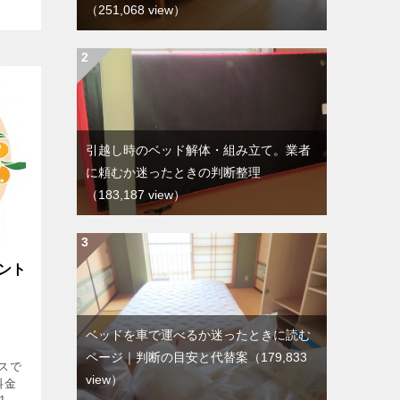
（251,068 view）
引越し時のベッド解体・組み立て。業者
に頼むか迷ったときの判断整理
（183,187 view）
ント
ベッドを車で運べるか迷ったときに読む
ページ｜判断の目安と代替案
（179,833
スで
view）
料金