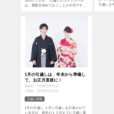
るわけですが、 引越しのスケジュール
引越しを
は、複数日決めておくことが大切です。
は、６月
まずは余裕をもって、大体このくらいの
イミング
日程で引越しをする。 ということだけ決
では、６
めておきましょう。 引越し料金のなぞ
[…]
[…]
1月の引越しは、年末から準備し
て、お正月直後に！
更新日：
2019年8月21日
公開日：
2013年1月14日
引越し時期
1月の引越し １月に引越しを計画されて
いる方は、前年の１２月までに引越し業