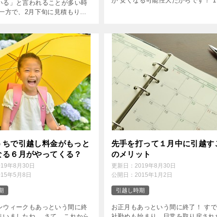
が 安くなる可能性大だからです！ 1
いる」と言われることが多い時
は閑散期！ 引越し料金や相場は、
 一方で、2月下旬に見積もりを
よって変動します。 ３月や４月は
て、 「思っていたより高い」
で最も高く、２月や１１月は閑 […]
期だと思っていたのに、そうで
」 と感じる方も少なくあ […]
うちで引越し料金がもっと
先手を打って１月中に引越す
なる６月がやってくる？
のメリット
019年8月30日
更新日：
2019年8月30日
015年5月8日
公開日：
2015年1月2日
期
引越し時期
ンウィークもあっという間に終
お正月もあっという間に終了！ す
まいましたね。 さて、これから
社勤めも始まり、日常を取り戻され