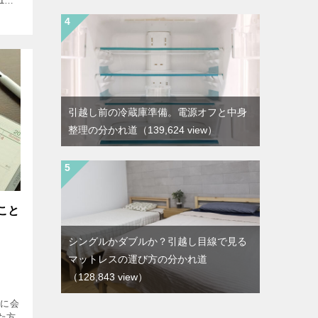
1月
時期に
繁忙期
引越し前の冷蔵庫準備。電源オフと中身
整理の分かれ道
（139,624 view）
こと
シングルかダブルか？引越し目線で見る
マットレスの運び方の分かれ道
（128,843 view）
でに会
た方