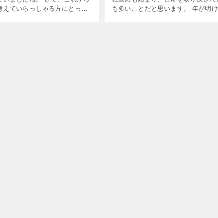
考えていらっしゃる方にとって
も多いことだと思います。 年が明
の引っ越しというなかなかのタ
らテレビでやたらと目に付くなるよ
がやってきます。 引っ越し業界
の、、、それは物件検索サイトや住
月の引越しは格安になる確率が
売業者のコマーシャルですよね（＾
[…]