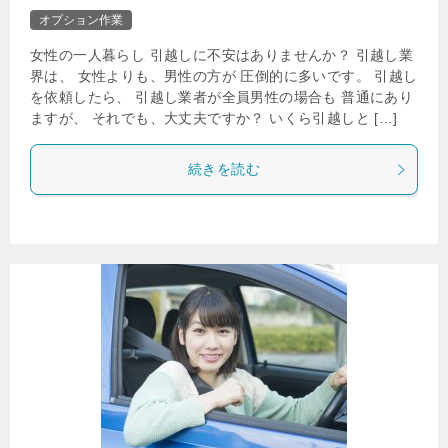
オプション作業
女性の一人暮らし 引越しに不安はありませんか？ 引越し業
界は、 女性よりも、男性の方が 圧倒的に多いです。 引越し
を依頼したら、 引越し業者が全員男性の場合も 普通にあり
ますが、 それでも、大丈夫ですか？ いくら引越しと […]
続きを読む