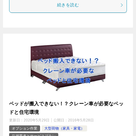
続きを読む
ベッドが搬入できない！？クレーン車が必要なベッ
ドと住宅環境
更新日：
2020年5月29日
公開日：
2016年5月28日
オプション作業
大型荷物（家具・家電）