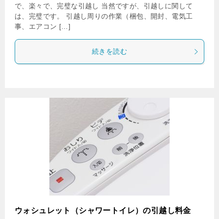
で、楽々で、完璧な引越し 当然ですが、引越しに関して
は、完璧です。 引越し周りの作業（梱包、開封、電気工
事、エアコン […]
続きを読む
ウォシュレット（シャワートイレ）の引越し料金