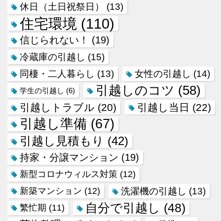
休日（土日祝祭日）
(13)
住宅環境
(110)
信じられない！
(19)
冷蔵庫の引越し
(15)
同棲・二人暮らし
(13)
女性の引越し
(14)
引越しのコツ
(58)
学生の引越し
(6)
引越しトラブル
(20)
引越し当日
(22)
引越し準備
(67)
引越し見積もり
(42)
持家・分譲マンション
(19)
新型コロナウィルス対策
(12)
新築マンション
(12)
洗濯機の引越し
(13)
自分で引越し
(48)
繁忙期
(11)