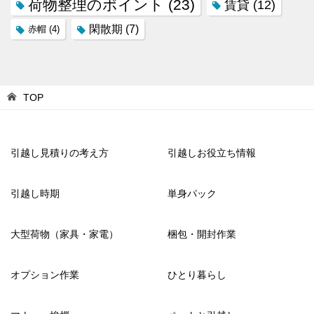
荷物整理のポイント
(23)
賃貸
(12)
閑散期
(7)
赤帽
(4)
TOP
引越し見積りの考え方
引越しお役立ち情報
引越し時期
単身パック
大型荷物（家具・家電）
梱包・開封作業
オプション作業
ひとり暮らし