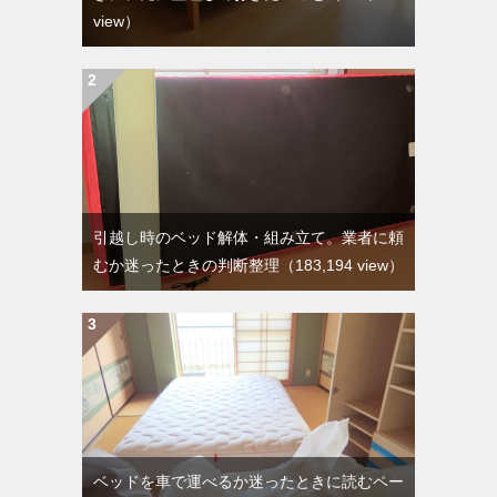
view）
引越し時のベッド解体・組み立て。業者に頼
むか迷ったときの判断整理
（183,194 view）
ベッドを車で運べるか迷ったときに読むペー