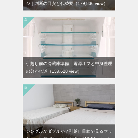
ジ｜判断の目安と代替案
（179,836 view）
引越し前の冷蔵庫準備。電源オフと中身整理
の分かれ道
（139,628 view）
シングルかダブルか？引越し目線で見るマッ