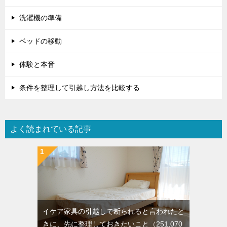
洗濯機の準備
ベッドの移動
体験と本音
条件を整理して引越し方法を比較する
よく読まれている記事
イケア家具の引越しで断られると言われたと
きに、先に整理しておきたいこと
（251,070