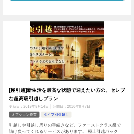
[極引越]新生活を最高な状態で迎えたい方の、セレブ
な超高級引越しプラン
更新日：
2019年8月14日
公開日：
2016年8月7日
オプション作業
タイプ別引越し
引越しや引越し周りの手続きなど、ファーストクラス級で
請け負ってくれるサービスがあります。 極上引越パック