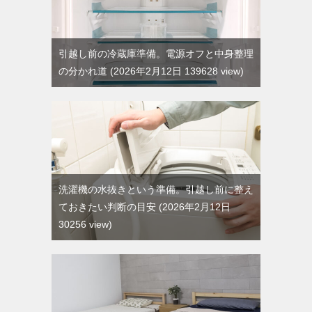
引越し前の冷蔵庫準備。電源オフと中身整理
の分かれ道
2026年2月12日 139628 view
洗濯機の水抜きという準備。引越し前に整え
ておきたい判断の目安
2026年2月12日
30256 view