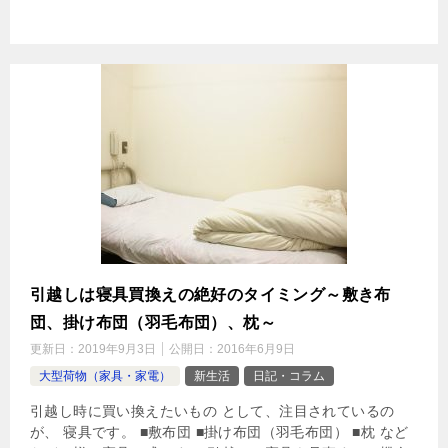
引越しは寝具買換えの絶好のタイミング～敷き布
団、掛け布団（羽毛布団）、枕～
更新日：
2019年9月3日
公開日：
2016年6月9日
大型荷物（家具・家電）
新生活
日記・コラム
引越し時に買い換えたいもの として、注目されているの
が、 寝具です。 ■敷布団 ■掛け布団（羽毛布団） ■枕 など