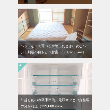
ベッドを車で運べるか迷ったときに読むペー
ジ｜判断の目安と代替案
（179,820 view）
引越し前の冷蔵庫準備。電源オフと中身整理
の分かれ道
（139,608 view）