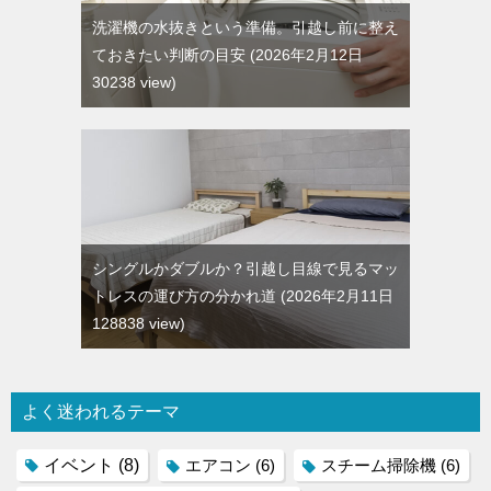
洗濯機の水抜きという準備。引越し前に整え
ておきたい判断の目安
2026年2月12日
30238 view
シングルかダブルか？引越し目線で見るマッ
トレスの運び方の分かれ道
2026年2月11日
128838 view
よく迷われるテーマ
イベント
(8)
エアコン
(6)
スチーム掃除機
(6)