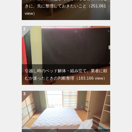
きに、先に整理しておきたいこと
（251,061
view）
引越し時のベッド解体・組み立て。業者に頼
むか迷ったときの判断整理
（183,166 view）