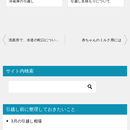
冷蔵庫の引越し
引越し見積もりについて
投
洗面所で、水道の蛇口についた汚い水垢掃除に、シャークスチームポータブルを使ってみた
赤ちゃんのミルク用には
稿
ナ
ビ
サイト内検索
ゲ
ー
シ
ョ
引越し前に整理しておきたいこと
ン
3月の引越し相場