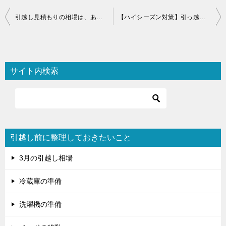
投
引越し見積もりの相場は、あてにならない！？
【ハイシーズン対策】引っ越しが多い時期（多い月）は？
稿
ナ
ビ
サイト内検索
ゲ
ー
シ
ョ
引越し前に整理しておきたいこと
ン
3月の引越し相場
冷蔵庫の準備
洗濯機の準備