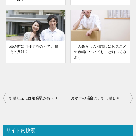
結婚前に同棲するのって、賛
一人暮らしの引越しにおススメ
成？反対？
の赤帽についてもっと知ってみ
よう
投
引越し先には始発駅がおススメ？ 始発駅物件が良い理由
万が一の場合の、引っ越しキャンセル料は？
稿
ナ
ビ
サイト内検索
ゲ