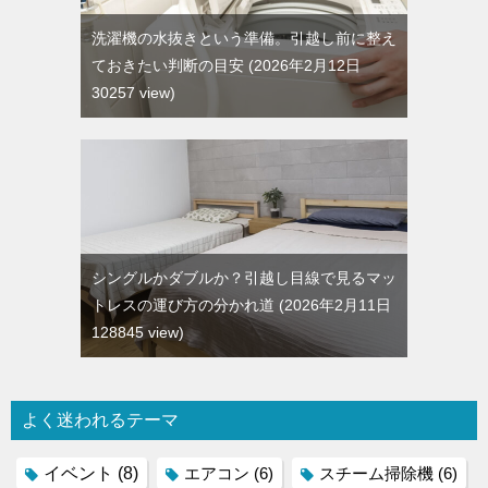
洗濯機の水抜きという準備。引越し前に整え
ておきたい判断の目安
2026年2月12日
30257 view
シングルかダブルか？引越し目線で見るマッ
トレスの運び方の分かれ道
2026年2月11日
128845 view
よく迷われるテーマ
イベント
(8)
エアコン
(6)
スチーム掃除機
(6)