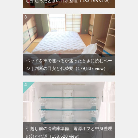
むか迷ったときの判断整理
（183,195 view）
ベッドを車で運べるか迷ったときに読むペー
ジ｜判断の目安と代替案
（179,837 view）
引越し前の冷蔵庫準備。電源オフと中身整理
の分かれ道
（139,628 view）