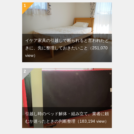
イケア家具の引越しで断られると言われたと
きに、先に整理しておきたいこと
（251,070
view）
引越し時のベッド解体・組み立て。業者に頼
むか迷ったときの判断整理
（183,194 view）