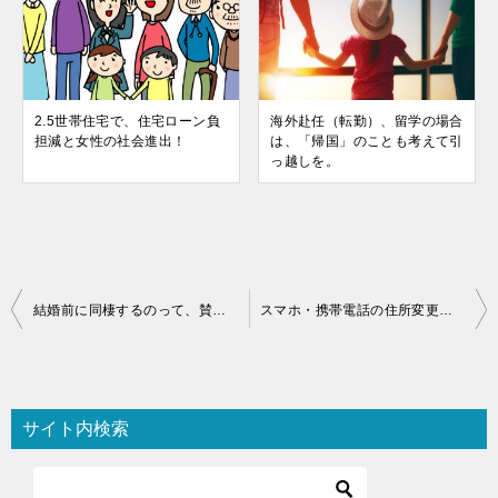
2.5世帯住宅で、住宅ローン負
海外赴任（転勤）、留学の場合
担減と女性の社会進出！
は、「帰国」のことも考えて引
っ越しを。
投
結婚前に同棲するのって、賛成？反対？
スマホ・携帯電話の住所変更手続きはお早めに
稿
ナ
ビ
サイト内検索
ゲ
ー