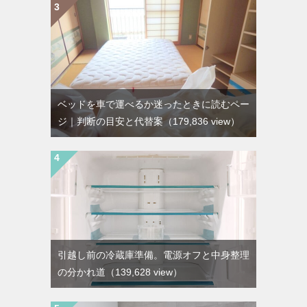
ベッドを車で運べるか迷ったときに読むペー
ジ｜判断の目安と代替案
（179,836 view）
引越し前の冷蔵庫準備。電源オフと中身整理
の分かれ道
（139,628 view）