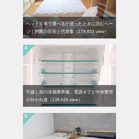
ベッドを車で運べるか迷ったときに読むペー
ジ｜判断の目安と代替案
（179,833 view）
引越し前の冷蔵庫準備。電源オフと中身整理
の分かれ道
（139,624 view）