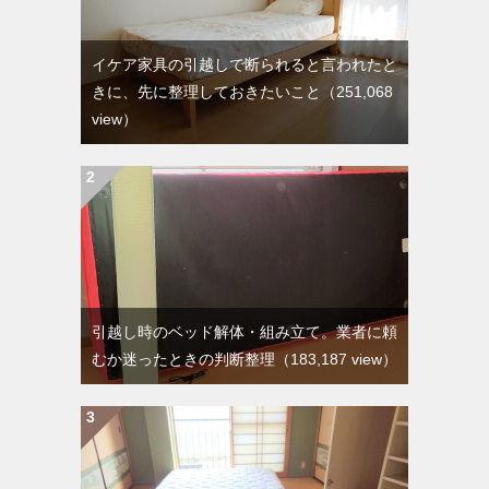
イケア家具の引越しで断られると言われたと
きに、先に整理しておきたいこと
（251,068
view）
引越し時のベッド解体・組み立て。業者に頼
むか迷ったときの判断整理
（183,187 view）