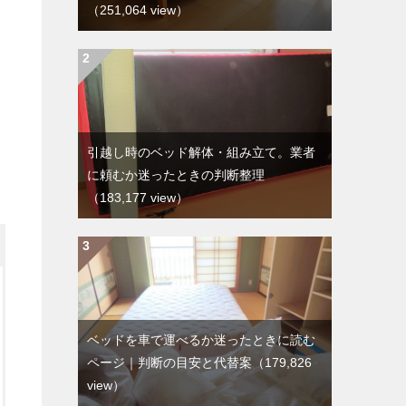
（251,064 view）
引越し時のベッド解体・組み立て。業者
に頼むか迷ったときの判断整理
（183,177 view）
ベッドを車で運べるか迷ったときに読む
ページ｜判断の目安と代替案
（179,826
view）