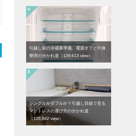
引越し前の冷蔵庫準備。電源オフと中身
整理の分かれ道
（139,613 view）
シングルかダブルか？引越し目線で見る
マットレスの運び方の分かれ道
（128,842 view）