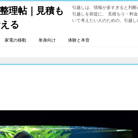
引越しは、情報が多すぎると判断
整理帖｜見積も
引越しを前提に、 見積もり・料
いて考えたい人のための、引越し
考える
家電の移動
単身向け
体験と本音