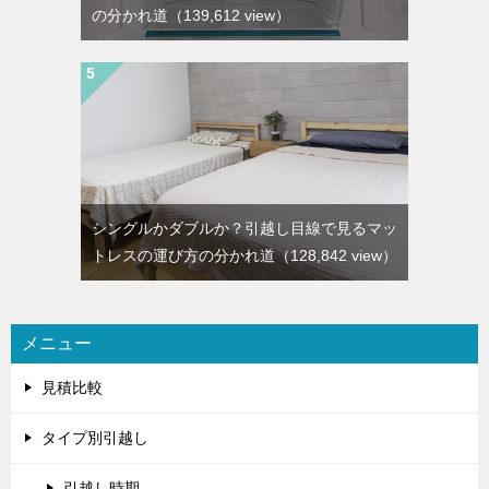
の分かれ道
（139,612 view）
シングルかダブルか？引越し目線で見るマッ
トレスの運び方の分かれ道
（128,842 view）
メニュー
見積比較
タイプ別引越し
引越し時期