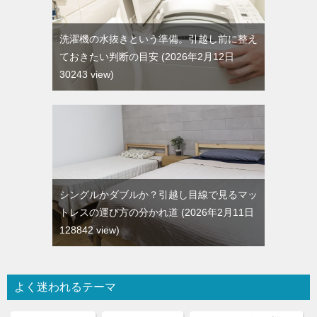
洗濯機の水抜きという準備。引越し前に整え
ておきたい判断の目安
2026年2月12日
30243 view
シングルかダブルか？引越し目線で見るマッ
トレスの運び方の分かれ道
2026年2月11日
128842 view
よく迷われるテーマ