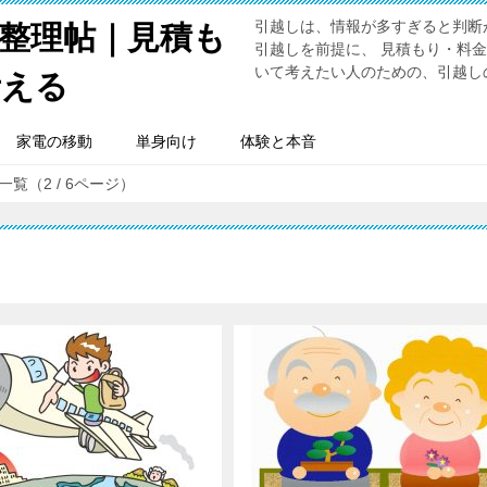
引越しは、情報が多すぎると判断
整理帖｜見積も
引越しを前提に、 見積もり・料
いて考えたい人のための、引越し
考える
家電の移動
単身向け
体験と本音
覧（2 / 6ページ）