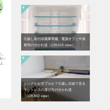
引越し前の冷蔵庫準備。電源オフと中身
整理の分かれ道
（139,615 view）
た。
良い
てよい
くださ
ず
…]
シングルかダブルか？引越し目線で見る
マットレスの運び方の分かれ道
（128,842 view）