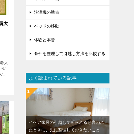
洗濯機の準備
構大
ベッドの移動
体験と本音
条件を整理して引越し方法を比較する
、老人
がい
で
よく読まれている記事
見積も
とい
。 彼
イケア家具の引越しで断られると言われ
たときに、先に整理しておきたいこと