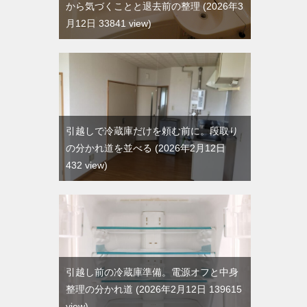
から気づくことと退去前の整理
2026年3
月12日 33841 view
引越しで冷蔵庫だけを頼む前に。段取り
の分かれ道を並べる
2026年2月12日
432 view
引越し前の冷蔵庫準備。電源オフと中身
整理の分かれ道
2026年2月12日 139615
view