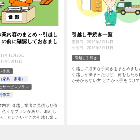
作業内容のまとめ～引越し
引越し手続き一覧
りの前に確認しておきまし
更新日：
2019年8月14日
公開日：
2016年8月11日
019年11月25日
引越し手続き
016年8月11日
引越しに必要な手続きをまとめまし
ン作業
引越しが決まったけど、何をしたら
（家具・家電）
か分からない方 どこから手をつけ
か分からない方 など、是非ご利用
とサービスプラン
い。 1ヶ月前までに必要な手続き ま
封作業
は、引越し１ヶ月前までに必要な手 [
業内容 引越し業者に見積もり依
、色々なプランがあり、混乱し
が、 だいたいどこの引越し業者
ても、基本的な作業内容として
下のようになっています。 作業
パック エコノミーパック […]