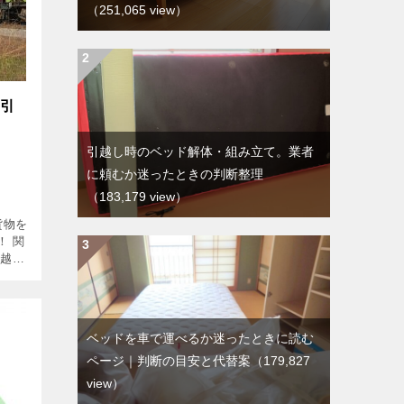
（251,065 view）
た引
引越し時のベッド解体・組み立て。業者
に頼むか迷ったときの判断整理
（183,179 view）
貨物を
！ 関
引越し
 ト
使う
ベッドを車で運べるか迷ったときに読む
ページ｜判断の目安と代替案
（179,827
view）