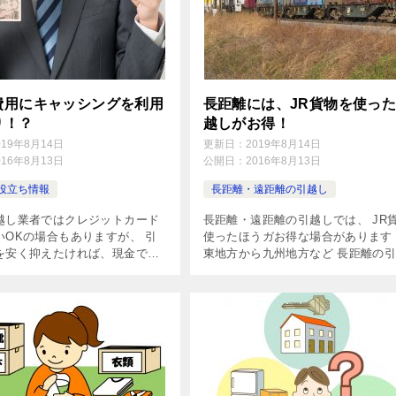
費用にキャッシングを利用
長距離には、JR貨物を使っ
り！？
越しがお得！
019年8月14日
更新日：
2019年8月14日
016年8月13日
公開日：
2016年8月13日
役立ち情報
長距離・遠距離の引越し
越し業者ではクレジットカード
長距離・遠距離の引越しでは、 JR
いOKの場合もありますが、 引
使ったほうガお得な場合があります
を安く抑えたければ、現金での
東地方から九州地方など 長距離の
須です！ でも、手持ちの現金が
の場合、 引越しの手段としては
、どうしますか？ そんなとき
ラック（チャーター便、混載便）を
ッシングを使う方法もあります
航空便を使う 船便を […]