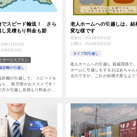
物でスピード輸送！ さら
老人ホームへの引越しは、結
越し見積もり料金も節
変な様です
更新日：
2019年8月14日
公開日：
2016年8月13日
019年11月25日
016年8月14日
タイプ別引越し
とサービスプラン
老人ホームへの引越し 親戚関係で
遠距離の引越し
ホームに引越しをするおばあちゃん
るのですが、これが結構大変なよう
長距離の引越しで、 スピードを
す。 とは言っても、引越し業者の
なら、 航空便がおススメです！
りをとって、引越しをして。。。。
の方が引越し見積もり料金が安
った普通の引越しとは違うのですが
合も。。。 航空便のメリット
[…]
引越ししたときの最大のメリッ
と言っても早いことです […]