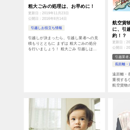
粗大ごみの処理は、お早めに！
更新日：
2019年11月23日
公開日：
2016年8月14日
航空貨
引越しお役立ち情報
に、引
約！？
引越しが決まったら、引越し業者への見
更新日：
2
積もりとともに まずは 粗大ごみの処分
公開日：
2
を行いましょう！ 粗大ごみ 引越しは１
ヶ月ほど前に決まることが多いですが、
引越業者
まず最初に行うこととして、引越し業者
長距離・
への見積もりと業者選定、粗大ごみの処
[…]
遠距離・
重視する
航空貨物
くなる場
航空機で
トは、なん