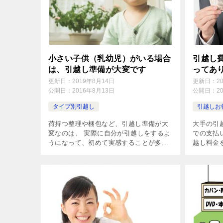
小さい子供（乳幼児）がいる場合
引越し
は、引越し準備が大変です
ってあ
更新日：
2019年8月14日
更新日：
2
公開日：
2016年8月13日
公開日：
2
タイプ別引越し
引越しお
荷持つ整理や梱包など、引越し準備が大
大手の引
変なのは、 実際に自分が引越しをするよ
での支払
うになって、初めて実感することが多い
越し料金
ようです。 その中でも、特に大変なの
支払い必
が、 小さい子供（特に乳幼児）がいる場
なければ
合の引越し準備です。 子供が小さいう
は、キャ
[…]
[…]