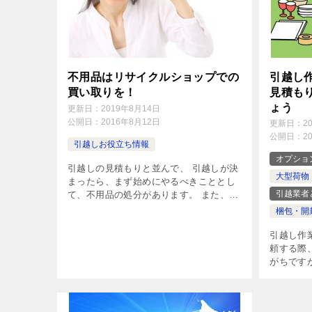
不用品はリサイクルショップでの
引越し
買い取りを！
見積も
ょう
更新日：
2019年8月14日
公開日：
2016年8月12日
更新日：
2
公開日：
2
引越しお役立ち情報
オプショ
引越しの見積もりと並んで、 引越しが決
大型荷物
まったら、まず始めにやるべきこととし
引越業者
て、不用品の処分があります。 また、梱
包など引越し準備を進めていく上で、今
梱包・開
まで気がつかなかった不用品が出てくる
こともあります。 引越し費用を抑えた
引越し作
[…]
頼する際
がちです
に依頼し
は、 以
内容 フル