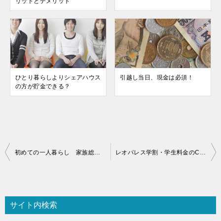
リットとデメリット
ひとり暮らしよりシェアハウス
引越し当日、現金は必須！
の方が貯金できる？
投
初めての一人暮らし 家族総出で手伝ってくれた引越しの思い出
レオパレス学割・学生料金のCM(コマーシャル)がおもしろいですね
稿
ナ
ビ
サイト内検索
ゲ