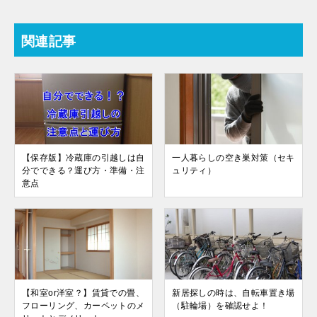
関連記事
【保存版】冷蔵庫の引越しは自
一人暮らしの空き巣対策（セキ
分でできる？運び方・準備・注
ュリティ）
意点
【和室or洋室？】賃貸での畳、
新居探しの時は、自転車置き場
フローリング、カーペットのメ
（駐輪場）を確認せよ！