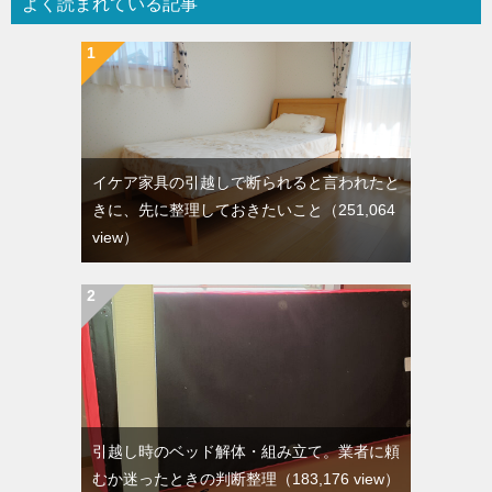
よく読まれている記事
イケア家具の引越しで断られると言われたと
きに、先に整理しておきたいこと
（251,064
view）
引越し時のベッド解体・組み立て。業者に頼
むか迷ったときの判断整理
（183,176 view）