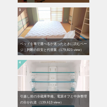
ベッドを車で運べるか迷ったときに読むペー
ジ｜判断の目安と代替案
（179,823 view）
引越し前の冷蔵庫準備。電源オフと中身整理
の分かれ道
（139,613 view）