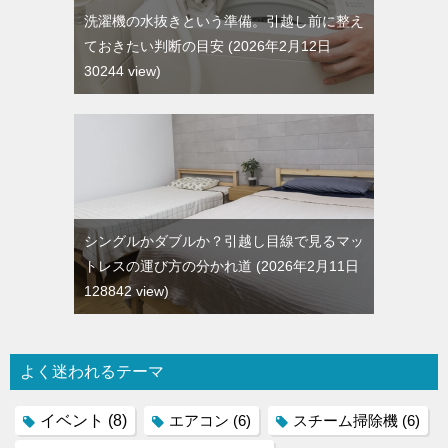
洗濯機の水抜きという準備。引越し前に整え
ておきたい判断の目安
2026年2月12日
30244 view
シングルかダブルか？引越し目線で見るマッ
トレスの運び方の分かれ道
2026年2月11日
128842 view
よく迷われるテーマ
イベント
(8)
エアコン
(6)
スチーム掃除機
(6)