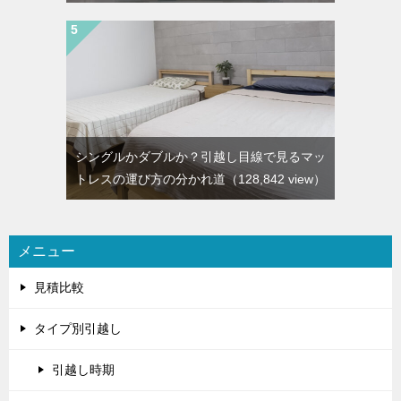
シングルかダブルか？引越し目線で見るマッ
トレスの運び方の分かれ道
（128,842 view）
メニュー
見積比較
タイプ別引越し
引越し時期