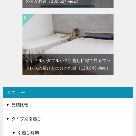
の分かれ道
（139,624 view）
シングルかダブルか？引越し目線で見るマッ
トレスの運び方の分かれ道
（128,843 view）
メニュー
見積比較
タイプ別引越し
引越し時期