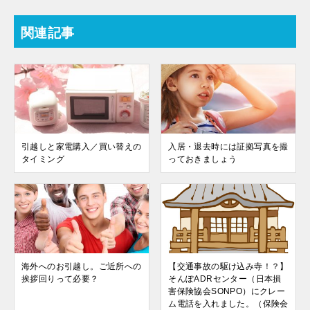
関連記事
引越しと家電購入／買い替えの
入居・退去時には証拠写真を撮
タイミング
っておきましょう
海外へのお引越し。ご近所への
【交通事故の駆け込み寺！？】
挨拶回りって必要？
そんぽADRセンター（日本損
害保険協会SONPO）にクレー
ム電話を入れました。（保険会