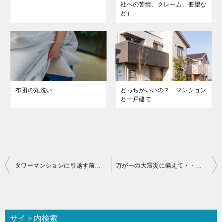
社への苦情、クレーム、要望な
ど）
布団の丸洗い
どっちがいいの？ マンション
と一戸建て
投
タワーマンションに引越す前に知っておきたいこと
万が一の大震災に備えて・・・引越し後のご近所さんとの付き合いは大切に
稿
ナ
ビ
サイト内検索