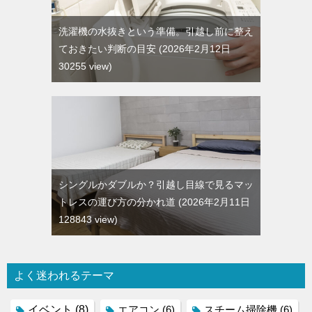
洗濯機の水抜きという準備。引越し前に整え
ておきたい判断の目安
2026年2月12日
30255 view
シングルかダブルか？引越し目線で見るマッ
トレスの運び方の分かれ道
2026年2月11日
128843 view
よく迷われるテーマ
イベント
(8)
エアコン
(6)
スチーム掃除機
(6)