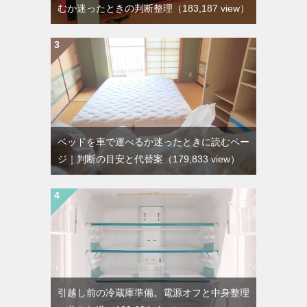
むか迷ったときの判断整理
（183,187 view）
ベッドを車で運べるか迷ったときに読むペー
ジ｜判断の目安と代替案
（179,833 view）
引越し前の冷蔵庫準備。電源オフと中身整理