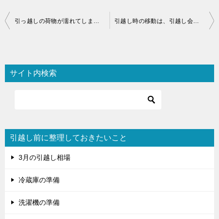
投
引っ越しの荷物が濡れてしまったら…？
引越し時の移動は、引越し会社のトラックに同乗させてもらえますか？
稿
ナ
ビ
サイト内検索
ゲ
ー
シ
ョ
引越し前に整理しておきたいこと
ン
3月の引越し相場
冷蔵庫の準備
洗濯機の準備