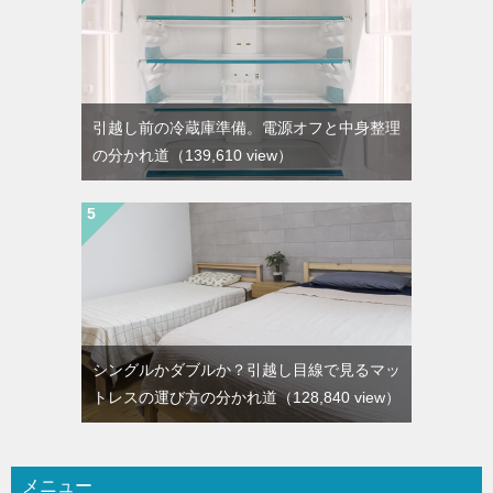
引越し前の冷蔵庫準備。電源オフと中身整理
の分かれ道
（139,610 view）
シングルかダブルか？引越し目線で見るマッ
トレスの運び方の分かれ道
（128,840 view）
メニュー