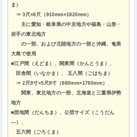
ま）
⇒ 3尺×6尺（910mm×1820mm）
主に愛知・岐阜県の中京地方や福島・山形・
岩手の東北地方
の一部、および北陸地方の一部と沖縄、奄美
大島で使用
■江戸間（えどま）、関東間（かんとうま）、
田舎間（いなかま）、 五八間（ごはちま）
⇒ 2尺9寸×5尺8寸（880mm×1760mm）
関東、東北地方の一部、北海道と三重県伊勢
地方
■団地間（だんちま）、公団サイズ（こうだん
―）、
五六間（ごろくま）