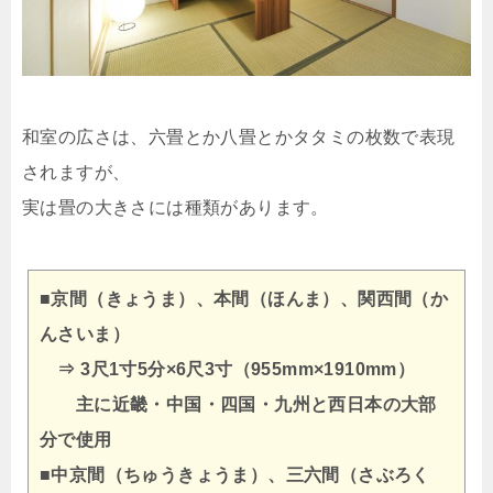
和室の広さは、六畳とか八畳とかタタミの枚数で表現
されますが、
実は畳の大きさには種類があります。
■京間（きょうま）、本間（ほんま）、関西間（か
んさいま）
⇒ 3尺1寸5分×6尺3寸（955mm×1910mm）
主に近畿・中国・四国・九州と西日本の大部
分で使用
■中京間（ちゅうきょうま）、三六間（さぶろく