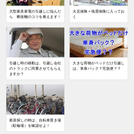
大型家具家電の引越しに悩んだ
火災保険＋地震保険に入ってお
ら 断捨離のコツを教えます！
く
引越し時の移動は、引越し会社
大きな荷物がベッドだけ引越し
のトラックに同乗させてもらえ
は、単身パック？宅急便？？
ますか？
新居探しの時は、自転車置き場
（駐輪場）を確認せよ！