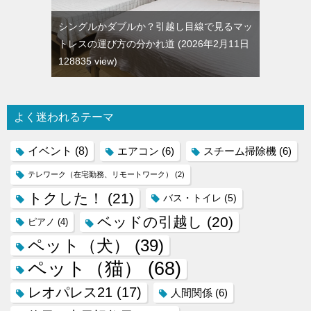
シングルかダブルか？引越し目線で見るマッ
トレスの運び方の分かれ道
2026年2月11日
128835 view
よく迷われるテーマ
イベント
(8)
エアコン
(6)
スチーム掃除機
(6)
テレワーク（在宅勤務、リモートワーク）
(2)
トクした！
(21)
バス・トイレ
(5)
ベッドの引越し
(20)
ピアノ
(4)
ペット（犬）
(39)
ペット（猫）
(68)
レオパレス21
(17)
人間関係
(6)