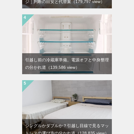
ジ｜判断の目安と代替案
（179,797 view）
引越し前の冷蔵庫準備。電源オフと中身整理
の分かれ道
（139,586 view）
シングルかダブルか？引越し目線で見るマッ
トレスの運び方の分かれ道
（128,835 view）