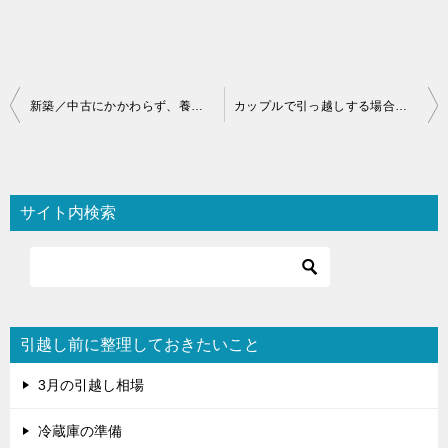
投
新築／中古にかかわらず、養生はしっかりと！
カップルで引っ越しする場合は単身パック×2？
稿
ナ
ビ
サイト内検索
ゲ
ー
シ
ョ
引越し前に整理しておきたいこと
ン
3月の引越し相場
冷蔵庫の準備