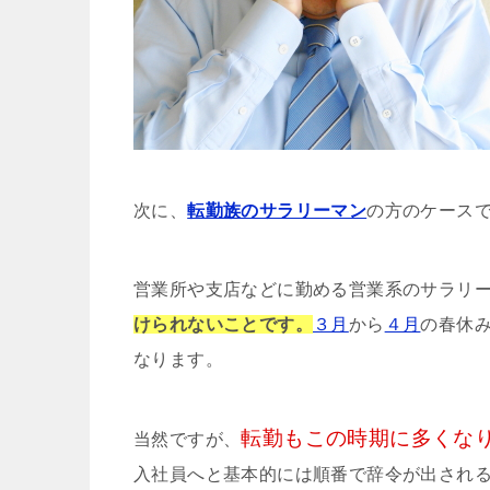
次に、
転勤族のサラリーマン
の方のケース
営業所や支店などに勤める営業系のサラリ
けられないことです。
３月
から
４月
の春休
なります。
転勤もこの時期に多くな
当然ですが、
入社員へと基本的には順番で辞令が出され