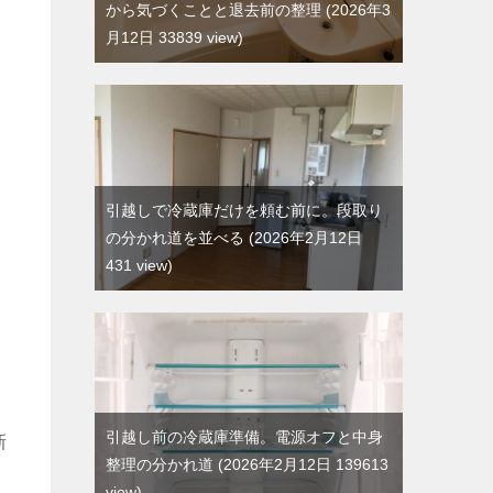
から気づくことと退去前の整理
2026年3
月12日 33839 view
引越しで冷蔵庫だけを頼む前に。段取り
の分かれ道を並べる
2026年2月12日
431 view
引越し前の冷蔵庫準備。電源オフと中身
新
整理の分かれ道
2026年2月12日 139613
view