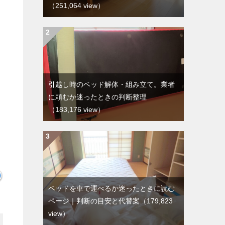
（251,064 view）
引越し時のベッド解体・組み立て。業者
に頼むか迷ったときの判断整理
（183,176 view）
ベッドを車で運べるか迷ったときに読む
ページ｜判断の目安と代替案
（179,823
view）