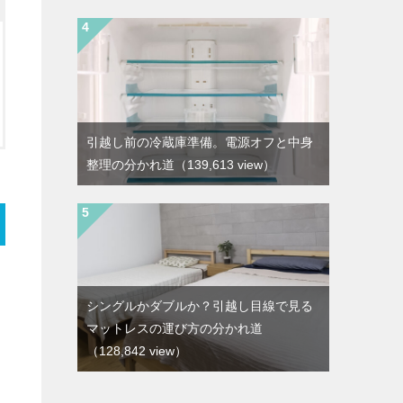
引越し前の冷蔵庫準備。電源オフと中身
整理の分かれ道
（139,613 view）
シングルかダブルか？引越し目線で見る
マットレスの運び方の分かれ道
（128,842 view）